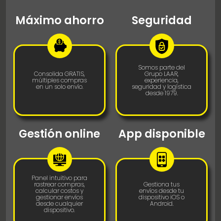
Máximo ahorro
Seguridad
Somos parte del
Consolida GRATIS,
Grupo LAAR,
múltiples compras
experiencia,
en un solo envío.
seguridad y logística
desde 1979.
Gestión online
App disponible
Panel intuitivo para
rastrear compras,
Gestiona tus
calcular costos y
envíos desde tu
gestionar envíos
dispositivo iOS o
desde cualquier
Android.
dispositivo.