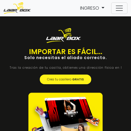
INGRESO
IMPORTAR ES FÁCIL...
Solo necesitas el aliado correcto.
Tras la creación de tu casilla, obtienes una dirección física en Miam
Crea tu casillero
GRATIS